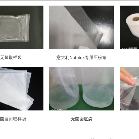
无菌取样袋
意大利Natritex专用压粉布
菌自封取样袋
无菌圆底袋