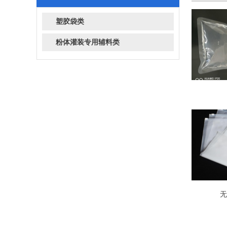
塑胶袋类
粉体灌装专用辅料类
无